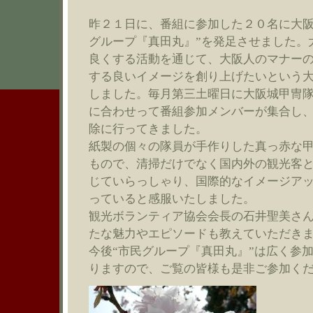
昨２１日に、番組に参加した２０名に大阪
グループ『真田丸』”を発足させました。
良くする活動を通じて、大阪人のマナー
する良いイメージを創り上げたいという
しました。毎月第三土曜日に大阪城甲冑
に合わせって番組参加メンバーが集合し
除に行ってきました。
紙製の個々の隊員が手作りした真っ赤な
もので、清掃だけでなく国内外の観光客
じていらっしゃり、国際的なイメージア
っていると感服いたしました。
観光ボランティア協会会長の石井聖美さ
たな魅力やエピソードも教えていただき
今後“市民グループ『真田丸』”は広く参
りますので、ご覧の皆様も是非ご参加く