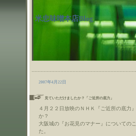
米忠味噌本店Blog
2007年4月22日
見ていただけましたか？「ご近所の底力」
４月２２日放映のＮＨＫ『ご近所の底力
か？
大阪城の『お花見のマナー』についての
た。