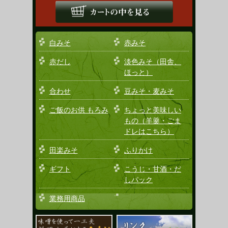
白みそ
赤みそ
赤だし
淡色みそ（田舎、
ほっと）
合わせ
豆みそ・麦みそ
ご飯のお供 もろみ
ちょっと美味しい
もの（羊羹・ごま
ドレはこちら）
田楽みそ
ふりかけ
ギフト
こうじ・甘酒・だ
しパック
業務用商品