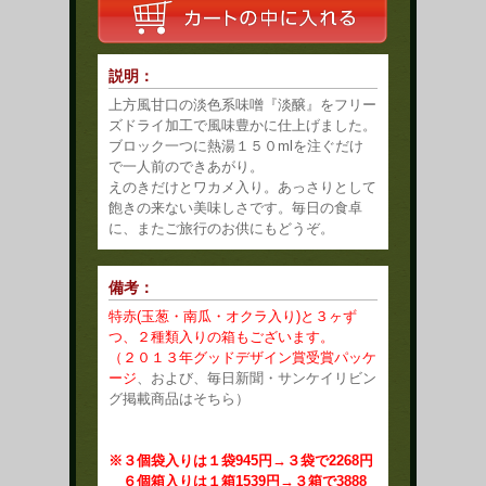
説明：
上方風甘口の淡色系味噌『淡醸』をフリー
ズドライ加工で風味豊かに仕上げました。
ブロック一つに熱湯１５０mlを注ぐだけ
で一人前のできあがり。
えのきだけとワカメ入り。あっさりとして
飽きの来ない美味しさです。毎日の食卓
に、またご旅行のお供にもどうぞ。
備考：
特赤(玉葱・南瓜・オクラ入り)と３ヶず
つ、２種類入りの箱もございます。
（２０１３年グッドデザイン賞受賞パッケ
ージ
、および、毎日新聞・サンケイリビン
グ掲載商品はそちら）
※３個袋入りは１袋945円→３袋で2268円
６個箱入りは１箱1539円→３箱で3888