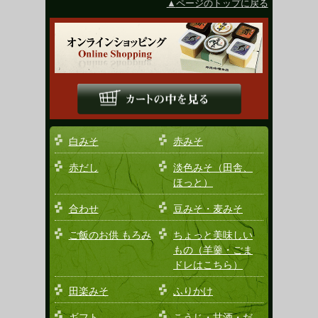
ページのトップに戻る
白みそ
赤みそ
赤だし
淡色みそ（田舎、
ほっと）
合わせ
豆みそ・麦みそ
ご飯のお供 もろみ
ちょっと美味しい
もの（羊羹・ごま
ドレはこちら）
田楽みそ
ふりかけ
ギフト
こうじ・甘酒・だ