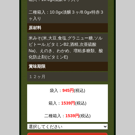
二種箱入：10.0gx淡醸３ヶ/8.0gx特赤３
ヶ入り
原材料
米みそ(米,大豆,食塩,グラニュー糖,ソル
ビトール,ビタミンB2,酒精,次亜硫酸
Na)、えのき、わかめ、増粘多糖類、酸
化防止剤(ビタミンE)
賞味期限
１２ヶ月
袋入：
945円
(税込)
箱入：
1539円
(税込)
二種箱入：
1539円
(税込)