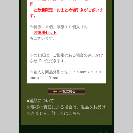
円
と数量限定・おまとめ値引きがございま
す。
※特赤１０個、淡醸１０個入りの
お徳用セット
もございます。
※のし紙は、ご指定のある場合のみ、かけ
させていただきます。
※箱入り商品外形寸法：７５mmｘ１３０
mmｘ１１０mm
■返品について
お客様の責任による場合は、返品をお受け
できません。詳しくは
こちら