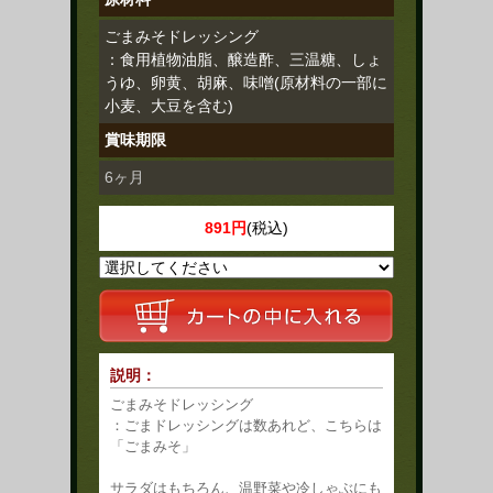
ごまみそドレッシング
：食用植物油脂、醸造酢、三温糖、しょ
うゆ、卵黄、胡麻、味噌(原材料の一部に
小麦、大豆を含む)
賞味期限
6ヶ月
891円
(税込)
説明：
ごまみそドレッシング
：ごまドレッシングは数あれど、こちらは
「ごまみそ」
サラダはもちろん、温野菜や冷しゃぶにも