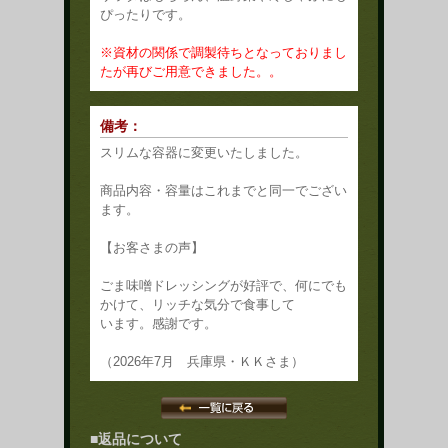
ぴったりです。
※資材の関係で調製待ちとなっておりまし
たが再びご用意できました。。
備考：
スリムな容器に変更いたしました。
商品内容・容量はこれまでと同一でござい
ます。
【お客さまの声】
ごま味噌ドレッシングが好評で、何にでも
かけて、リッチな気分で食事して
います。感謝です。
（2026年7月 兵庫県・ＫＫさま）
■返品について