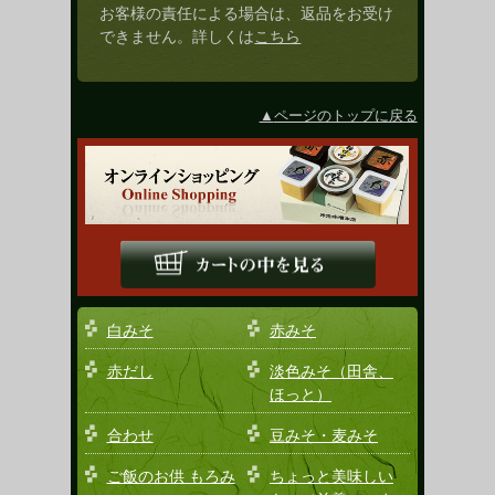
お客様の責任による場合は、返品をお受け
できません。詳しくは
こちら
ページのトップに戻る
白みそ
赤みそ
赤だし
淡色みそ（田舎、
ほっと）
合わせ
豆みそ・麦みそ
ご飯のお供 もろみ
ちょっと美味しい