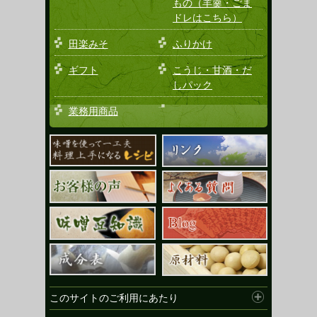
もの（羊羹・ごま
ドレはこちら）
田楽みそ
ふりかけ
ギフト
こうじ・甘酒・だ
しパック
業務用商品
このサイトのご利用にあたり