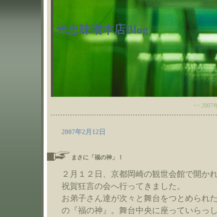
米忠味噌本店Blog
<< 200
2007年2月12日
まさに「福の神」！
２月１２日、京都岡崎の観世会館で開か
祝賀狂言の会へ行ってきました。
お弟子さん達が次々と舞台をつとめられ
の『福の神』。舞台中央に座っていらっ