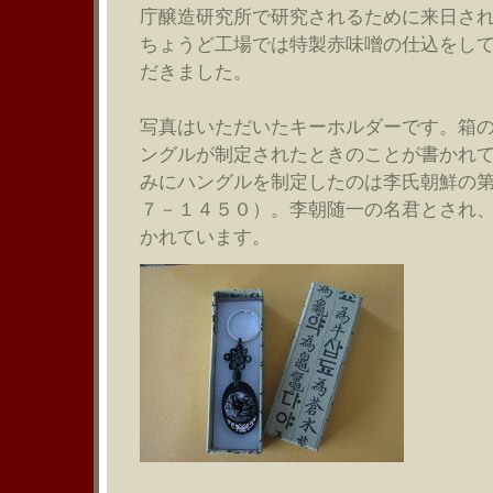
庁醸造研究所で研究されるために来日さ
ちょうど工場では特製赤味噌の仕込をし
だきました。
写真はいただいたキーホルダーです。箱
ングルが制定されたときのことが書かれ
みにハングルを制定したのは李氏朝鮮の
７－１４５０）。李朝随一の名君とされ
かれています。