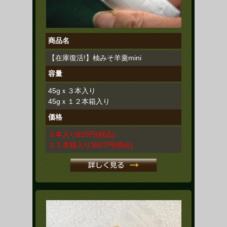
商品名
【在庫復活!】柚みそ羊羹mini
容量
45gｘ３本入り
45gｘ１２本箱入り
価格
３本入り
810円
(税込)
１２本箱入り
3607円
(税込)