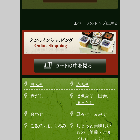
ページのトップに戻る
白みそ
赤みそ
赤だし
淡色みそ（田舎、
ほっと）
合わせ
豆みそ・麦みそ
ご飯のお供 もろみ
ちょっと美味しい
もの（羊羹・ごま
ドレはこちら）