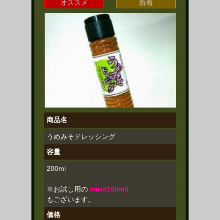
オススメ
新着
商品名
うめみそドレッシング
容量
200ml
※お試し用の
mini(100ml)
もございます。
価格