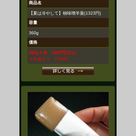
商品名
【夏は冷やして】柚味噌羊羹(1323円)
容量
360g
価格
360g１本 1323円
(税込)
２本箱入り 2754円