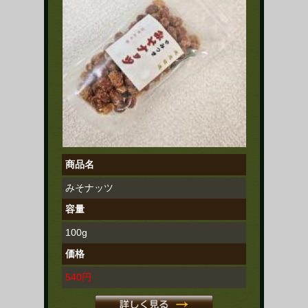
商品名
みそナッツ
容量
100g
価格
540円