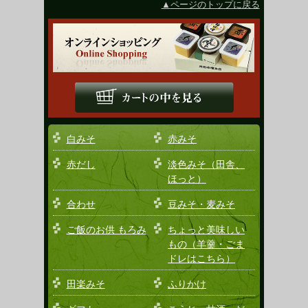
ページのトップに戻る
白みそ
赤みそ
赤だし
淡色みそ（田舎、
ほっと）
合わせ
豆みそ・麦みそ
ご飯のお供 もろみ
ちょっと美味しい
もの（羊羹・ごま
ドレはこちら）
田楽みそ
ふりかけ