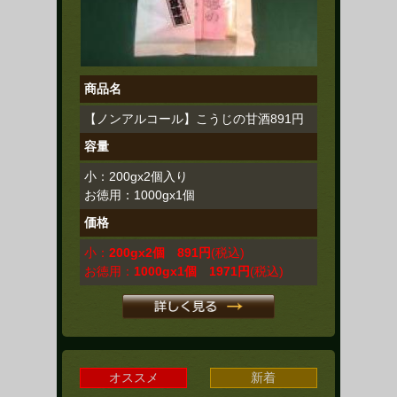
商品名
【ノンアルコール】こうじの甘酒891円
容量
小：200gx2個入り
お徳用：1000gx1個
価格
小：
200gx2個 891円
(税込)
お徳用：
1000gx1個 1971円
(税込)
オススメ
新着