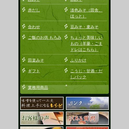
赤だし
淡色みそ（田舎、
ほっと）
合わせ
豆みそ・麦みそ
ご飯のお供 もろみ
ちょっと美味しい
もの（羊羹・ごま
ドレはこちら）
田楽みそ
ふりかけ
ギフト
こうじ・甘酒・だ
しパック
業務用商品