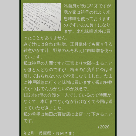
私自身が既に81才ですが
我が家は祖母の代より米
忠味噌を使っております
のでずいぶん長くになり
ます。米忠味噌以外は買
ったことがありません。
みそ汁には合わせ味噌、正月遺体でも度々作る
雑煮やかす汁、野菜のみそ和えに白味噌を使っ
ています。
私は神戸の人間ですが三宮より大阪へ出ること
がほとんどなのですが、梅田の百貨店に今は出
店しておられないので不便になりました。たま
に神戸阪急に行くと味噌は買いますが母の好物
のかつおでんぶがないのが残念で。
102才の母の介護を一人でしているので時間が
なくて、本店までなかなか行けなくて今回は送
っていただきました。
私の希望は梅田の百貨店に出店して下さること
です。
（2026
年2月 兵庫県・ＮＭさま）