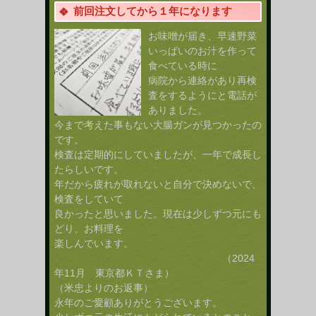
前回注文してから１年になります
お味噌が届き、早速野菜
いっぱいのお汁を作って
食べている時に
病院から連絡があり再検
査をするようにと電話が
ありました。
今まで考えた事もない大腸ガンが見つかったの
です。
検査は定期的にしていましたが、一年で成長し
たらしいです。
年だから疲れが取れないと自分で決めないで、
検査をしていて
良かったと思いました。現在は少しずつ元にも
どり、お料理を
楽しんでいます。
（2024
年11月 東京都ＫＴさま）
（米忠よりのお返事）
永年のご愛顧ありがとうございます。