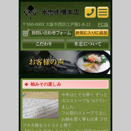
〒550-0002 大阪市西区江戸堀1-8-12
PC版
柚みその楽しみ
今冬はとても寒く ずっと
ガスストーブをつけてい
ました。
フル型のストーブで上に
お鍋を置く事も出来 フロ
フキ大根をコトコトと煮て