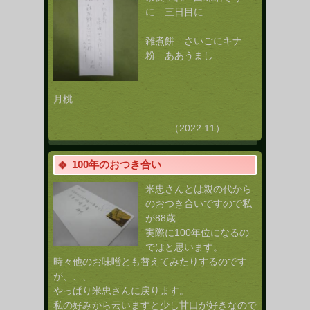
に 三日目に
雑煮餅 さいごにキナ
粉 ああうまし
月桃
（2022.11）
100年のおつき合い
米忠さんとは親の代から
のおつき合いですので私
が88歳
実際に100年位になるの
ではと思います。
時々他のお味噌とも替えてみたりするのです
が、、、
やっぱり米忠さんに戻ります。
私の好みから云いますと少し甘口が好きなので