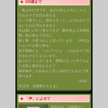
100歳まで
私は今87才です。幼少の頃より代々こちら
のおみそで元旦を迎える
という事でした。現在もずっとこｐのおみそで
ないとお正月はきません。
今は買いに行く事もできず（数年前より失明状
態）取り寄せで手元に
届く事 大変うれしく思っています。（昨年は
ヘルパーが取り寄せ）
息子家族にも ヘルパーにも このおみそで元
旦をむかえてもらいます。
ありがとうございます。障害になった今でもま
た元気に新年をむかえて
毎年毎年このおみそと共に100才になるまで頑
張ります。
（2022
年12月 兵庫県ＯＥさま）
「声」によせて
奈良生れ 白味噌ぞう