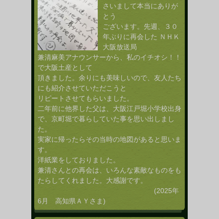
さいまして本当にありが
とう
ございます。先週、３０
年ぶりに再会した ＮＨＫ
大阪放送局
兼清麻美アナウンサーから、私のイチオシ！！
で大阪土産として
頂きました。余りにも美味しいので、友人たち
にも紹介させていただこうと
リピートさせてもらいました。
二年前に他界した父は、大阪江戸堀小学校出身
で、京町堀で暮らしていた事を思い出しまし
た。
実家に帰ったらその当時の地図があると思いま
す。
洋紙業をしておりました。
兼清さんとの再会は、いろんな素敵なものをも
たらしてくれました。大感謝です。
(2025年
6月 高知県ＡＹさま)