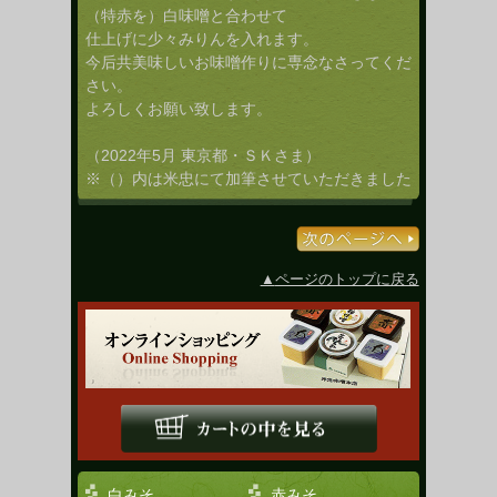
（特赤を）白味噌と合わせて
仕上げに少々みりんを入れます。
今后共美味しいお味噌作りに専念なさってくだ
さい。
よろしくお願い致します。
（2022年5月 東京都・ＳＫさま）
※（）内は米忠にて加筆させていただきました
ページのトップに戻る
白みそ
赤みそ