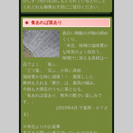
少しずつ元の生活にもどられているとのこと
くれぐれも御身お大切にご送日ください。
食あれば楽あり
眞白い御飯の夕餉の締め
くくり。
「米忠」味噌の滋味豊か
な味覚がよく似合う。
味噌汁に加える具材は一
品でよく、「板ふ」
「三ツ葉」「豆ふ」が良い具材。
滋味豊かな味に感激！！ 脂落しした
豚肉を入れる「豚汁」は、最高の極み。
今餉も大満足のうちに幕となる。
「食あれば楽あり、晩年の数少い楽しみで
す。」
(2023年4月 千葉県・ＯＴさ
ま)
※米忠よりのお返事
本店まで買いに来て頂いていたのですね。