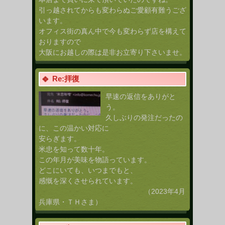
引っ越されてからも変わらぬご愛顧有難うござ
います。
オフィス街の真ん中で今も変わらず店を構えて
おりますので
大阪にお越しの際は是非お立寄り下さいませ。
Re:拝復
早速の返信をありがと
う。
久しぶりの発注だったの
に、この温かい対応に
安らぎます。
米忠を知って数十年。
この年月が美味を物語っています。
どこにいても、いつまでもと、
感慨を深くさせられています。
（2023年4月
兵庫県・ＴＨさま）