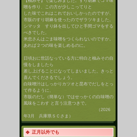
【柚みそ】で楽しみました。すり胡麻でゴマ味
噌を作り、この方が少しこってりと
した味でこれはこれでおいしかったのですが、
市販のすり胡麻を使ったのでザラツキました。
シマッタ すり鉢を出してひと手間ゴマをする
べきでした。
米忠さんはごま味噌をつくられないのですか。
あれば２つの味を楽しめるのに。
日頃おに世話なっている方に特白と柚みその自
慢をしましたら
差し上げることになってしまいました。きっと
喜んでくださるでしょう。
白味噌汁はしっかりカツオと昆布でだしをとっ
て作るように、
市販のだし（簡単な）ではせっかくの白味噌の
風味をこわす と言う注意つきで。
（2026
年3月 兵庫県ＳＣさま）
正月以外でも