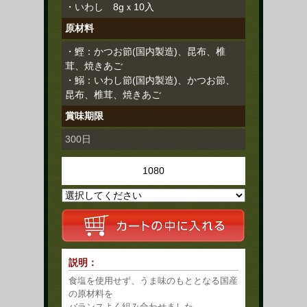
・いわし 8gｘ10入
原材料
・鰹：かつお節(国内製造)、昆布、椎
茸、焼きあご
・鰯：いわし節(国内製造)、かつお節、
昆布、椎茸、焼きあご
賞味期限
300日
1080
説明：
食塩を使用せず、うま味のもととなる国産
の原材料を
バランスよく組み合わせました。