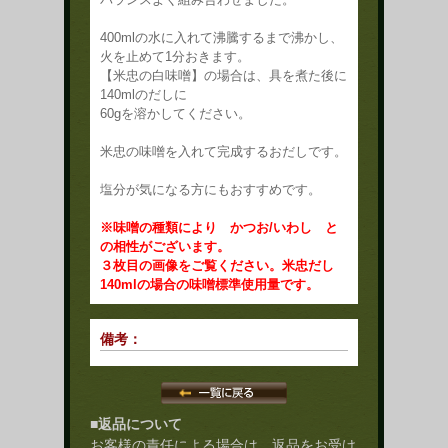
400mlの水に入れて沸騰するまで沸かし、
火を止めて1分おきます。
【米忠の白味噌】の場合は、具を煮た後に
140mlのだしに
60gを溶かしてください。
米忠の味噌を入れて完成するおだしです。
塩分が気になる方にもおすすめです。
※味噌の種類により かつお/いわし と
の相性がございます。
３枚目の画像をご覧ください。米忠だし
140mlの場合の味噌標準使用量です。
備考：
■返品について
お客様の責任による場合は、返品をお受け