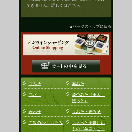
できません。詳しくは
こちら
ページのトップに戻る
白みそ
赤みそ
赤だし
淡色みそ（田舎、
ほっと）
合わせ
豆みそ・麦みそ
ご飯のお供 もろみ
ちょっと美味しい
もの（羊羹・ごま