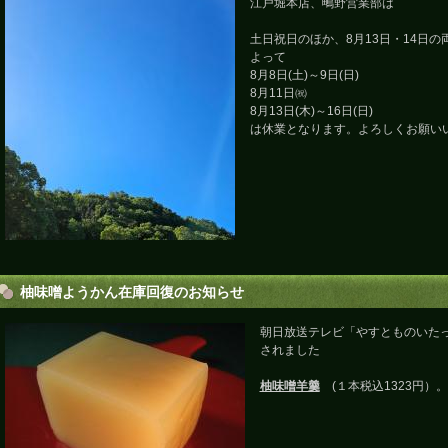
江戸堀本店、鴫野営業部は
土日祝日のほか、8月13日・14日
よって
8月8日(土)～9日(日)
8月11日㈷
8月13日(木)～16日(日)
は休業となります。よろしくお願い
柚味噌ようかん在庫回復のお知らせ
朝日放送テレビ「やすとものいたっ
されました
柚味噌羊羹
(１本税込1323円）。