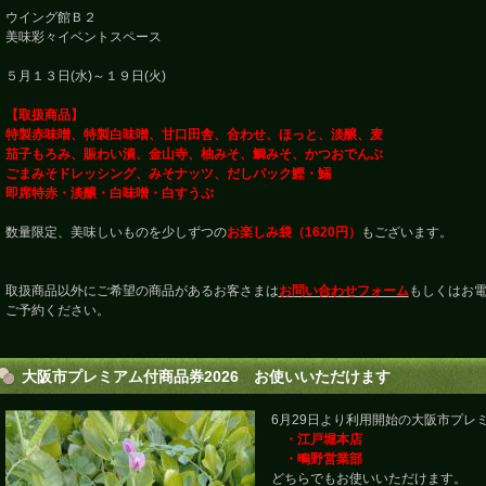
ウイング館Ｂ２
美味彩々イベントスペース
５月１３日(水)～１９日(火)
【取扱商品】
特製赤味噌、特製白味噌、甘口田舎、合わせ、ほっと、淡醸、麦
茄子もろみ、賑わい漬、金山寺、柚みそ、鯛みそ、かつおでんぶ
ごまみそドレッシング、みそナッツ、だしパック鰹・鰯
即席特赤・淡醸・白味噌・白すうぷ
数量限定、美味しいものを少しずつの
お楽しみ袋（1620円）
もございます。
取扱商品以外にご希望の商品があるお客さまは
お問い合わせフォーム
もしくはお電話
ご予約ください。
大阪市プレミアム付商品券2026 お使いいただけます
6月29日より利用開始の大阪市プレ
・江戸堀本店
・鴫野営業部
どちらでもお使いいただけます。