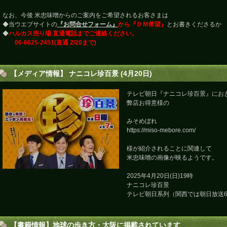
なお、今後 米忠味噌からのご案内をご希望されるお客さまは
◆当ウエブサイトの
『お問合せフォーム』
から『ＤＭ希望』
とお書きくださるか
◆
ハルカス売り場 直通電話までご連絡ください。
06-6625-2451(直通 2/20まで)
【メディア情報】 ナニコレ珍百景 (4月20日)
テレビ朝日『ナニコレ珍百景』にお
弊店お得意様の
みそめぼれ
https://miso-mebore.com/
様が紹介されることに関連して
米忠味噌の画像が映るようです。
2025年4月20日(日)19時
ナニコレ珍百景
テレビ朝日系列（関西では朝日放送6
【書籍情報】地球の歩き方・大阪に掲載されています