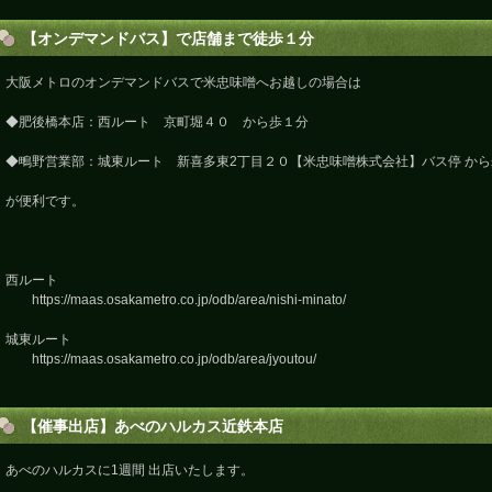
【オンデマンドバス】で店舗まで徒歩１分
大阪メトロのオンデマンドバスで米忠味噌へお越しの場合は
◆肥後橋本店：西ルート 京町堀４０ から歩１分
◆鴫野営業部：城東ルート 新喜多東2丁目２０【米忠味噌株式会社】バス停 から
が便利です。
西ルート
https://maas.osakametro.co.jp/odb/area/nishi-minato/
城東ルート
https://maas.osakametro.co.jp/odb/area/jyoutou/
【催事出店】あべのハルカス近鉄本店
あべのハルカスに1週間 出店いたします。