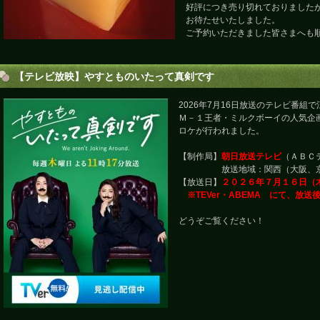
好評につき売り切れておりました
お待たせいたしました。
ご予約いただきました皆さまへも
【テレビ放映】やすとものいたって真剣です
2026年7月16日放送のテレビ番組
Ｍ－１王者・ミルクボーイの人気企
ロケが行われました。
【制作局】
朝日放送テレビ
（ＡＢＣ
放送地域：関西（大阪、京都
【放送日】
２０２６年７月１６日（
※TEVer・ABEMA にて、放送
どうぞご覧ください！