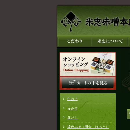
白みそ
赤みそ
赤だし
淡色みそ（田舎、ほっと）