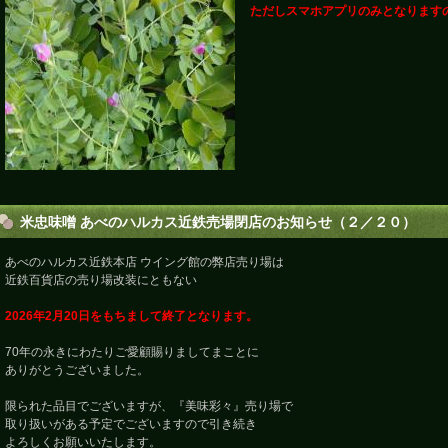
ただしスマホアプリのみとなります
米忠味噌 あべのハルカス近鉄売場閉店のお知らせ（２／２０）
あべのハルカス近鉄本店 ウイング館の弊店売り場は
近鉄百貨店の売り場改装にともない
2026年2月20日をもちまして終了となります。
70年の永きにわたりご愛顧賜りましてまことに
ありがとうございました。
限られた品目でございますが、『美味彩々』売り場で
取り扱いがある予定でございますので引き続き
よろしくお願いいたします。