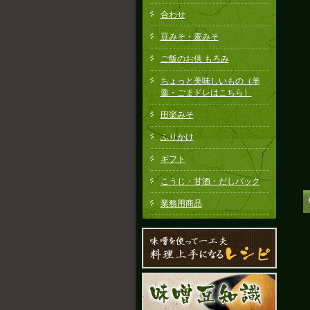
合わせ
豆みそ・麦みそ
ご飯のお供 もろみ
ちょっと美味しいもの（羊
羹・ごまドレはこちら）
田楽みそ
ふりかけ
ギフト
こうじ・甘酒・だしパック
業務用商品